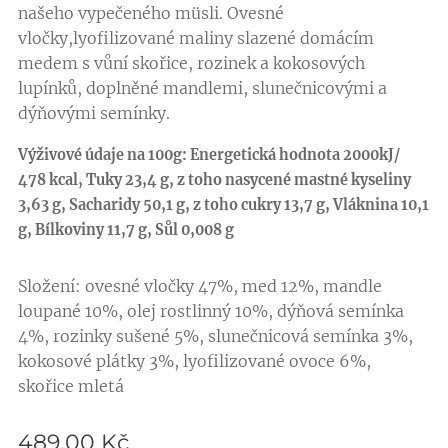
našeho vypečeného müsli. Ovesné
vločky,lyofilizované maliny slazené domácím
medem s vůní skořice, rozinek a kokosových
lupínků, doplněné mandlemi, slunečnicovými a
dýňovými semínky.
Výživové údaje na 100g: Energetická hodnota 2000kJ/
478 kcal, Tuky 23,4 g, z toho nasycené mastné kyseliny
3,63 g, Sacharidy 50,1 g, z toho cukry 13,7 g, Vláknina 10,1
g, Bílkoviny 11,7 g, Sůl 0,008 g
Složení: ovesné vločky 47%, med 12%, mandle
loupané 10%, olej rostlinný 10%, dýňová semínka
4%, rozinky sušené 5%, slunečnicová semínka 3%,
kokosové plátky 3%, lyofilizované ovoce 6%,
skořice mletá
489,00
Kč