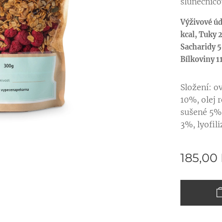
slunečnic
Výživové úd
kcal, Tuky 
Sacharidy 50
Bílkoviny 1
Složení: 
10%, olej 
sušené 5%,
3%, lyofil
185,00