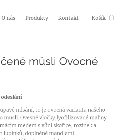
O nás
Produkty
Kontakt
Košík
čené müsli Ovocné
 odeslání
upavé mlsání, to je ovocná varianta našeho
 müsli. Ovesné vločky,lyofilizované maliny
mácím medem s vůní skořice, rozinek a
h lupínků, doplněné mandlemi,