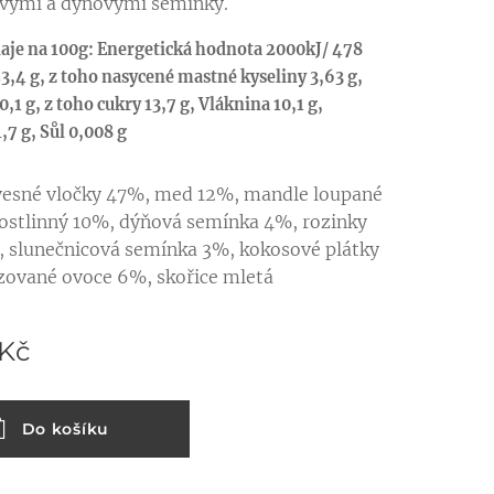
ovými a dýňovými semínky.
aje na 100g: Energetická hodnota 2000kJ/ 478
23,4 g, z toho nasycené mastné kyseliny 3,63 g,
,1 g, z toho cukry 13,7 g, Vláknina 10,1 g,
1,7 g, Sůl 0,008 g
ovesné vločky 47%, med 12%, mandle loupané
rostlinný 10%, dýňová semínka 4%, rozinky
 slunečnicová semínka 3%, kokosové plátky
izované ovoce 6%, skořice mletá
Kč
Do košíku