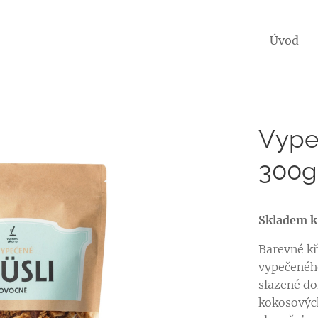
Úvod
Vype
300g
Skladem k
Barevné kř
vypečeného
slazené do
kokosovýc